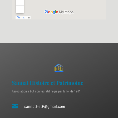
Sannat Histoire et Patrimoine
Association à but non lucratif régie par la loi de 1901

sannatHetP@gmail.com