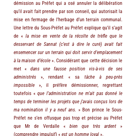
démission au Préfet qui a osé annuler la délibération
qu’il avait fait prendre par son conseil, qui autorisait la
mise en fermage de l’herbage d’un terrain communal.
Une lettre du Sous-Préfet au Préfet explique qu’il s’agit
de «
la mise en vente de la récolte de trèfle que le
desservant de Sannat (c’est à dire le curé) avait fait
ensemencer sur un terrain qui doit servir d’emplacement
à la maison d’école
». Considérant que cette décision le
met «
dans une fausse position vis-à-vis de ses
administrés
», rendant « sa
tâche à peu-près
impossible
», il préfère démissionner, regrettant
toutefois «
que l’administration ne m’ait pas donné le
temps de terminer les projets que j’avais conçus lors de
ma nomination il y a neuf ans.
» Bon prince le Sous-
Préfet ne s’en offusque pas trop et précise au Préfet
que Mr de Verdalle «
bien que très ardent
»
(comprendre impulsif) «
est un homme loyal
».