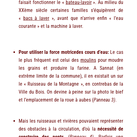
faisait fonctionner le «
bateau-lavoir
». Au milieu du
XXème siècle certaines familles s’équipèrent de
«
bacs à laver
», avant que n’arrive enfin « l’eau
courante » et la machine à laver.
Pour utiliser la force motrice
des cours d’eau:
Le cas
le plus fréquent est celui des
moulins
pour moudre
les grains et produire la farine. A Sannat (en
extrême limite de la commune), il en existait un sur
le « Ruisseau de la Montagne », en contrebas de la
Ville du Bois. On devine à peine sur la photo le bief
et l’emplacement de la roue à aubes (
Panneau 3)
.
Mais les ruisseaux et rivières pouvaient représenter
des obstacles à la circulation, d’où la
nécessité de
construire des
ponts
.
(
Panneau 4).
Parfois une