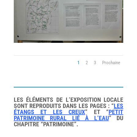
1
2
3
Prochaine
LES ÉLÉMENTS DE L’EXPOSITION LOCALE
SONT REPRODUITS DANS LES PAGES : “
LES
ÉTANGS ET LES CREUX
” ET “
PETIT
PATRIMOINE RURAL LIÉ À L’EAU
” DU
CHAPITRE “PATRIMOINE”.