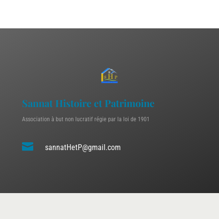
Sannat Histoire et Patrimoine
Association à but non lucratif régie par la loi de 1901

sannatHetP@gmail.com
Conception 2022 © Agence iCombrailles