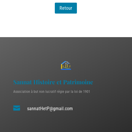
Retour
Sannat Histoire et Patrimoine
Association à but non lucratif régie par la loi de 1901

sannatHetP@gmail.com