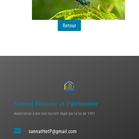
Retour
Sannat Histoire et Patrimoine
Association à but non lucratif régie par la loi de 1901

sannatHetP@gmail.com